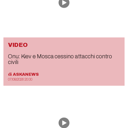
VIDEO
Onu: Kiev e Mosca cessino attacchi contro
civili
di
ASKANEWS
07/08/2026 20:00