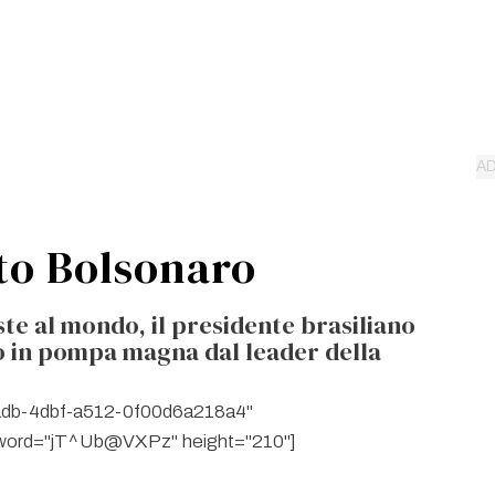
to Bolsonaro
ste al mondo, il presidente brasiliano
to in pompa magna dal leader della
6adb-4dbf-a512-0f00d6a218a4"
ssword="jT^Ub@VXPz" height="210"]