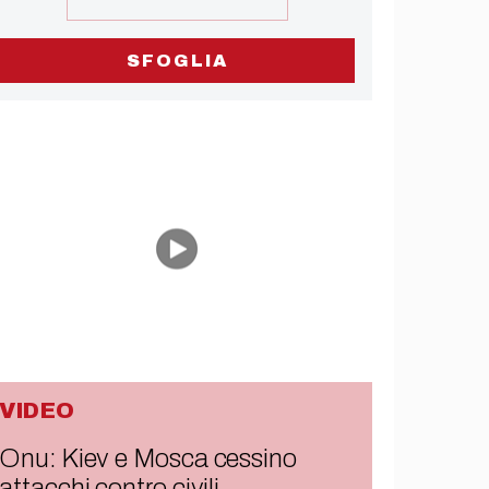
SFOGLIA
VIDEO
Onu: Kiev e Mosca cessino
attacchi contro civili