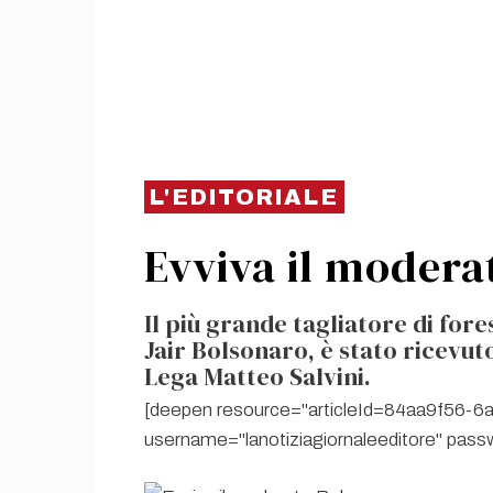
L'EDITORIALE
Evviva il modera
Il più grande tagliatore di fore
Jair Bolsonaro, è stato ricevu
Lega Matteo Salvini.
[deepen resource="articleId=84aa9f56-
username="lanotiziagiornaleeditore" pa