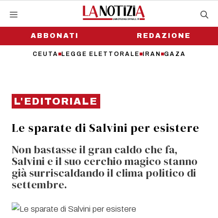
Vai
al
contenuto
ABBONATI
REDAZIONE
CEUTA
LEGGE ELETTORALE
IRAN
GAZA
L'EDITORIALE
Le sparate di Salvini per esistere
Non bastasse il gran caldo che fa,
Salvini e il suo cerchio magico stanno
già surriscaldando il clima politico di
settembre.