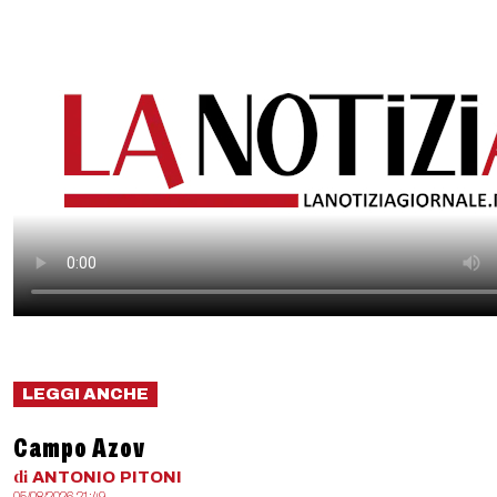
LEGGI ANCHE
Campo Azov
di
ANTONIO
PITONI