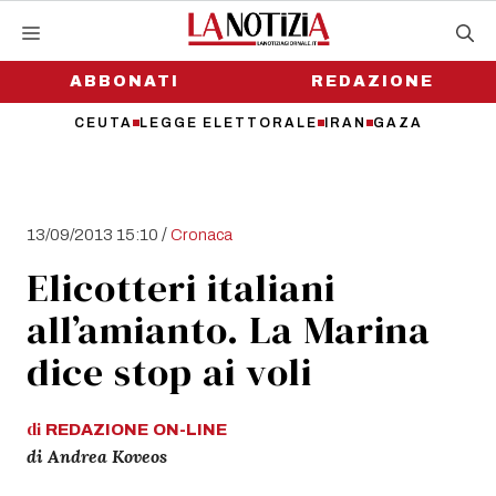
Vai
al
contenuto
ABBONATI
REDAZIONE
CEUTA
LEGGE ELETTORALE
IRAN
GAZA
/
13/09/2013 15:10
Cronaca
Elicotteri italiani
all’amianto. La Marina
dice stop ai voli
di
REDAZIONE
ON-LINE
di Andrea Koveos