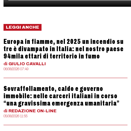
LEGGI ANCHE
Europa in fiamme, nel 2025 un incendio su
tre è divampato in Italia: nel nostro paese
94mila ettari di territorio in fumo
di
GIULIO
CAVALLI
06/08/2026 07:49
Sovraffollamento, caldo e governo
immobile: nelle carceri italiani in corso
“una gravissima emergenza umanitaria”
di
REDAZIONE
ON-LINE
05/08/2026 11:55