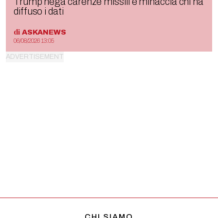
Trump nega carenze missili e minaccia chi ha
diffuso i dati
di
ASKANEWS
06/08/2026 13:05
CHI SIAMO