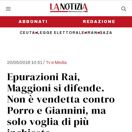
Vai
al
contenuto
ABBONATI
REDAZIONE
CEUTA
LEGGE ELETTORALE
IRAN
GAZA
/
20/05/2016 10:51
Tv e Media
Epurazioni Rai,
Maggioni si difende.
Non è vendetta contro
Porro e Giannini, ma
solo voglia di più