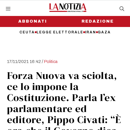
Vai
al
contenuto
ABBONATI
REDAZIONE
CEUTA
LEGGE ELETTORALE
IRAN
GAZA
/
17/11/2021 16:42
Politica
Forza Nuova va sciolta,
ce lo impone la
Costituzione. Parla l’ex
parlamentare ed
editore, Pippo Civati: “È