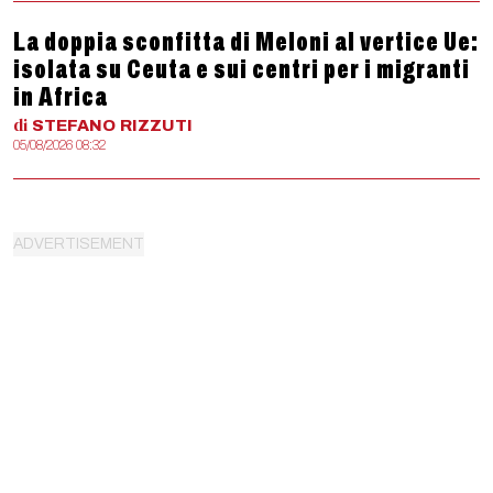
La doppia sconfitta di Meloni al vertice Ue:
isolata su Ceuta e sui centri per i migranti
in Africa
di
STEFANO
RIZZUTI
05/08/2026 08:32