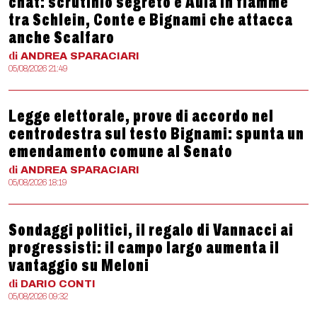
chat: scrutinio segreto e Aula in fiamme
tra Schlein, Conte e Bignami che attacca
anche Scalfaro
di
ANDREA
SPARACIARI
05/08/2026 21:49
Legge elettorale, prove di accordo nel
centrodestra sul testo Bignami: spunta un
emendamento comune al Senato
di
ANDREA
SPARACIARI
05/08/2026 18:19
Sondaggi politici, il regalo di Vannacci ai
progressisti: il campo largo aumenta il
vantaggio su Meloni
di
DARIO
CONTI
05/08/2026 09:32