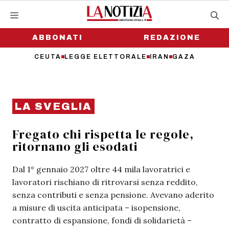
Vai
al
contenuto
ABBONATI
REDAZIONE
CEUTA
LEGGE ELETTORALE
IRAN
GAZA
LA SVEGLIA
Fregato chi rispetta le regole,
ritornano gli esodati
Dal 1° gennaio 2027 oltre 44 mila lavoratrici e
lavoratori rischiano di ritrovarsi senza reddito,
senza contributi e senza pensione. Avevano aderito
a misure di uscita anticipata – isopensione,
contratto di espansione, fondi di solidarietà –