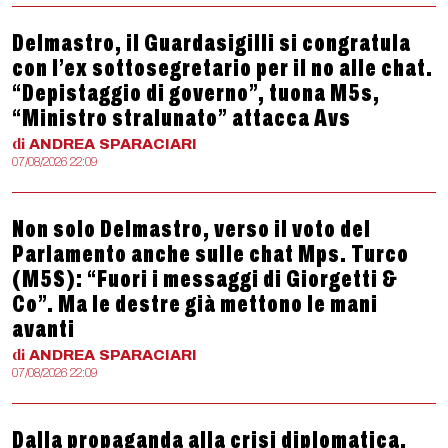
Delmastro, il Guardasigilli si congratula
con l’ex sottosegretario per il no alle chat.
“Depistaggio di governo”, tuona M5s,
“Ministro stralunato” attacca Avs
di
ANDREA
SPARACIARI
07/08/2026 22:09
Non solo Delmastro, verso il voto del
Parlamento anche sulle chat Mps. Turco
(M5S): “Fuori i messaggi di Giorgetti &
Co”. Ma le destre già mettono le mani
avanti
di
ANDREA
SPARACIARI
07/08/2026 22:09
Dalla propaganda alla crisi diplomatica,