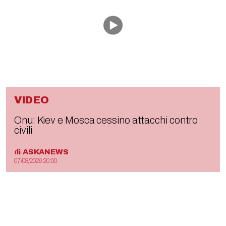
VIDEO
Onu: Kiev e Mosca cessino attacchi contro
civili
di
ASKANEWS
07/08/2026 20:00