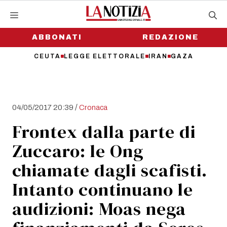
Vai
al
contenuto
ABBONATI
REDAZIONE
CEUTA
LEGGE ELETTORALE
IRAN
GAZA
/
04/05/2017 20:39
Cronaca
Frontex dalla parte di
Zuccaro: le Ong
chiamate dagli scafisti.
Intanto continuano le
audizioni: Moas nega