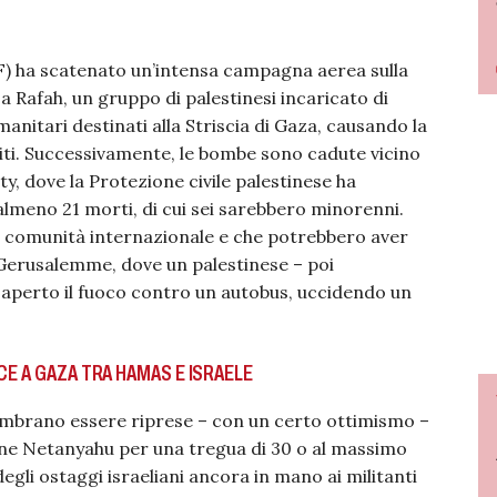
IDF) ha scatenato un’intensa campagna aerea sulla
a Rafah, un gruppo di palestinesi incaricato di
anitari destinati alla Striscia di Gaza, causando la
eriti. Successivamente, le bombe sono cadute vicino
y, dove la Protezione civile palestinese ha
almeno 21 morti, di cui sei sarebbero minorenni.
a comunità internazionale e che potrebbero aver
 Gerusalemme, dove un palestinese – poi
a aperto il fuoco contro un autobus, uccidendo un
CE A GAZA TRA HAMAS E ISRAELE
mbrano essere riprese – con un certo ottimismo –
one Netanyahu per una tregua di 30 o al massimo
degli ostaggi israeliani ancora in mano ai militanti