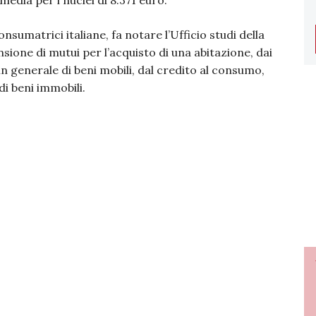
media per i nuclei di 8.371 euro.
sumatrici italiane, fa notare l’Ufficio studi della
nsione di mutui per l’acquisto di una abitazione, dai
in generale di beni mobili, dal credito al consumo,
di beni immobili.