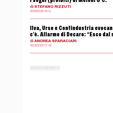
i sogni (proibiti) di Meloni & C.
di
STEFANO
RIZZUTI
06/08/2026 09:41
Ilva, Urso e Confindustria evocan
c’è. Allarme di Decaro: “Esco dal
di
ANDREA
SPARACIARI
06/08/2026 07:48