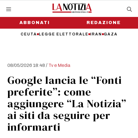
Vai
al
contenuto
ABBONATI
REDAZIONE
CEUTA
LEGGE ELETTORALE
IRAN
GAZA
/
08/05/2026 18:48
Tv e Media
Google lancia le “Fonti
preferite”: come
aggiungere “La Notizia”
ai siti da seguire per
informarti