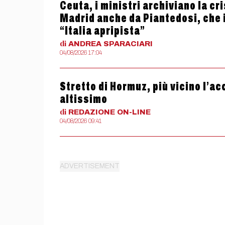
Ceuta, i ministri archiviano la cr
Madrid anche da Piantedosi, che in
“Italia apripista”
di
ANDREA
SPARACIARI
04/08/2026 17:04
Stretto di Hormuz, più vicino l’ac
altissimo
di
REDAZIONE
ON-LINE
04/08/2026 09:41