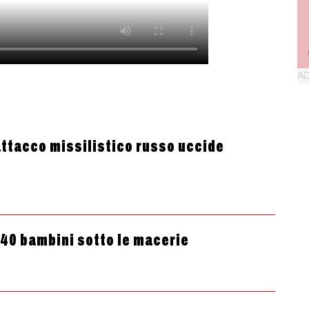
’attacco missilistico russo uccide
 40 bambini sotto le macerie