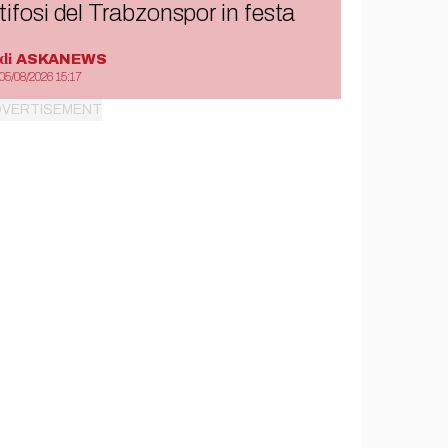
tifosi del Trabzonspor in festa
di
ASKANEWS
05/08/2026 15:17