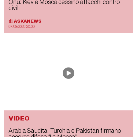
Onu: Kiev e Mosca cessino attacchi contro
civili
di
ASKANEWS
07/08/2026 20:00
VIDEO
Arabia Saudita, Turchia e Pakistan firmano
accordo difesa “La Mecca”