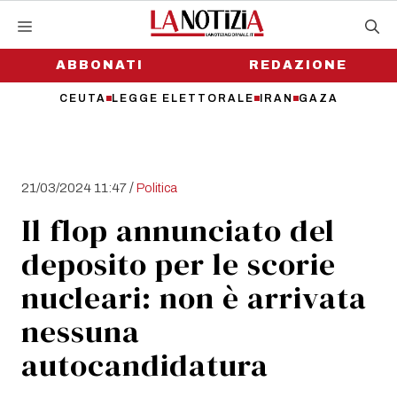
Vai
al
contenuto
ABBONATI
REDAZIONE
CEUTA
LEGGE ELETTORALE
IRAN
GAZA
/
21/03/2024 11:47
Politica
Il flop annunciato del
deposito per le scorie
nucleari: non è arrivata
nessuna
autocandidatura