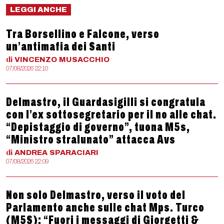
LEGGI ANCHE
Tra Borsellino e Falcone, verso
un’antimafia dei Santi
di
VINCENZO
MUSACCHIO
07/08/2026 22:10
Delmastro, il Guardasigilli si congratula
con l’ex sottosegretario per il no alle chat.
“Depistaggio di governo”, tuona M5s,
“Ministro stralunato” attacca Avs
di
ANDREA
SPARACIARI
07/08/2026 22:09
Non solo Delmastro, verso il voto del
Parlamento anche sulle chat Mps. Turco
(M5S): “Fuori i messaggi di Giorgetti &