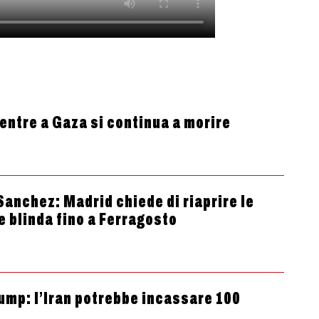
entre a Gaza si continua a morire
anchez: Madrid chiede di riaprire le
 blinda fino a Ferragosto
rump: l’Iran potrebbe incassare 100