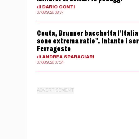
di
DARIO
CONTI
07/08/2026 08:37
Ceuta, Brunner bacchetta l’Itali
sono extrema ratio”. Intanto i se
Ferragosto
di
ANDREA
SPARACIARI
07/08/2026 07:54