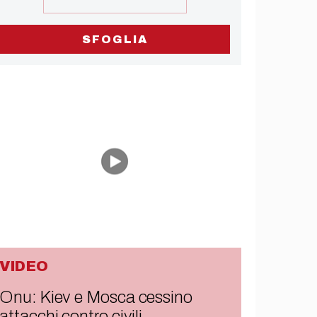
SFOGLIA
VIDEO
Onu: Kiev e Mosca cessino
attacchi contro civili