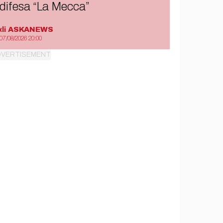
difesa “La Mecca”
di
ASKANEWS
07/08/2026 20:00