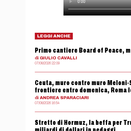
LEGGI ANCHE
Primo cantiere Board of Peace, m
di
GIULIO
CAVALLI
07/08/2026 22:09
Ceuta, muro contro muro Meloni-S
frontiere entro domenica, Roma le
di
ANDREA
SPARACIARI
07/08/2026 16:54
Stretto di Hormuz, la beffa per T
miliardi di dollari in pedaggi