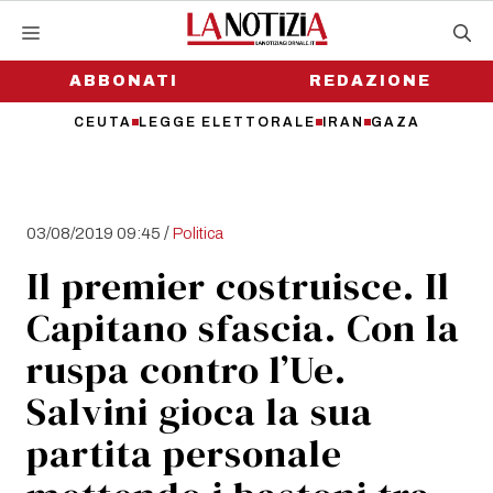
Vai
al
contenuto
ABBONATI
REDAZIONE
CEUTA
LEGGE ELETTORALE
IRAN
GAZA
/
03/08/2019 09:45
Politica
Il premier costruisce. Il
Capitano sfascia. Con la
ruspa contro l’Ue.
Salvini gioca la sua
partita personale