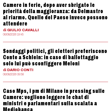
Camere in ferie, dopo aver sbrigato le
priorità della maggioranza: da Delmastro
al riarmo. Quelle del Paese invece possono
attendere
di
GIULIO
CAVALLI
06/08/2026 19:45
Sondaggi politici, gli elettori preferiscono
Conte a Schlein: in caso di ballottaggio
solo lui può sconfiggere Meloni
di
DARIO
CONTI
06/08/2026 09:58
Caso Mps, i pm di Milano in pressing sulle
Camere: vogliono leggere le chat di
ministri e parlamentari sulla scalata a
Mediobanca