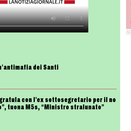
n’antimafia dei Santi
gratula con l’ex sottosegretario per il no
o”, tuona M5s, “Ministro stralunato”