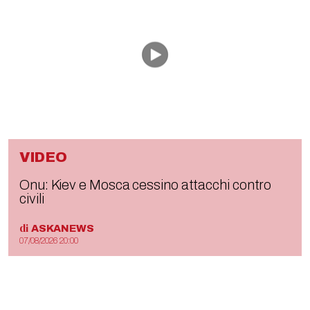
VIDEO
Onu: Kiev e Mosca cessino attacchi contro
civili
di
ASKANEWS
07/08/2026 20:00