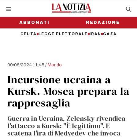
Vai
al
contenuto
ABBONATI
REDAZIONE
CEUTA
LEGGE ELETTORALE
IRAN
GAZA
/
09/08/2024 11:45
Mondo
Incursione ucraina a
Kursk. Mosca prepara la
rappresaglia
Guerra in Ucraina, Zelensky rivendica
l'attacco a Kursk: "È legittimo". E
scatena l'ira di Medvedev che invoca