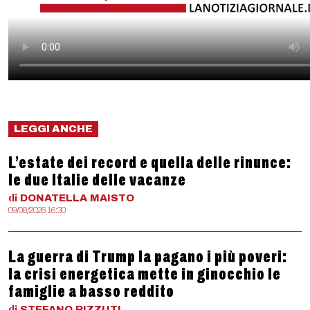
LEGGI ANCHE
L’estate dei record e quella delle rinunce:
le due Italie delle vacanze
di
DONATELLA
MAISTO
09/08/2026 16:30
La guerra di Trump la pagano i più poveri:
la crisi energetica mette in ginocchio le
famiglie a basso reddito
di
STEFANO
RIZZUTI