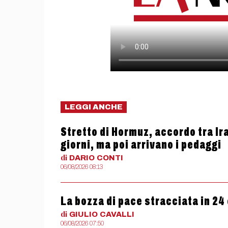
LEGGI ANCHE
Stretto di Hormuz, accordo tra Ir
giorni, ma poi arrivano i pedaggi
di
DARIO
CONTI
06/08/2026 08:13
La bozza di pace stracciata in 24
di
GIULIO
CAVALLI
06/08/2026 07:50