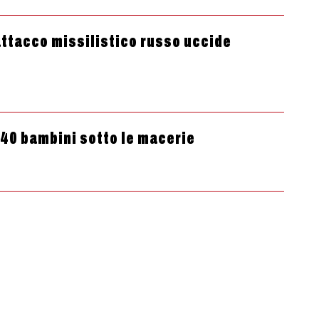
’attacco missilistico russo uccide
 40 bambini sotto le macerie