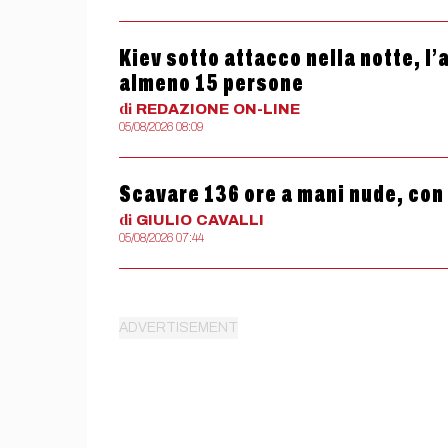
Kiev sotto attacco nella notte, l
almeno 15 persone
di
REDAZIONE
ON-LINE
05/08/2026 08:09
Scavare 136 ore a mani nude, con
di
GIULIO
CAVALLI
05/08/2026 07:44