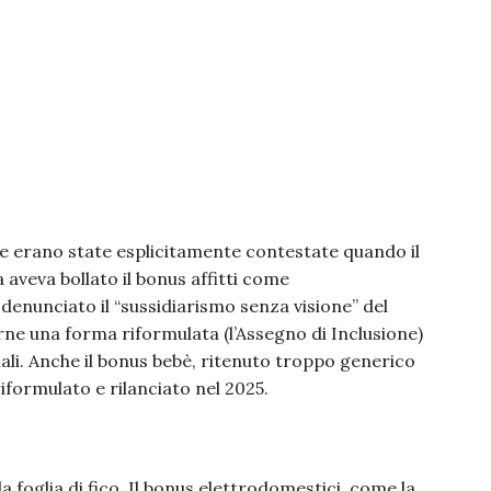
re erano state esplicitamente contestate quando il
aveva bollato il bonus affitti come
denunciato il “sussidiarismo senza visione” del
ne una forma riformulata (l’Assegno di Inclusione)
iali. Anche il bonus bebè, ritenuto troppo generico
iformulato e rilanciato nel 2025.
da foglia di fico. Il bonus elettrodomestici, come la