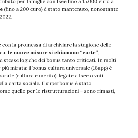
tributo per famiglie con Isee fino a 15.000 euro a
te
(fino a 200 euro) è stato mantenuto, nonostante
2022.
e con la promessa di archiviare la stagione delle
ica:
le nuove misure si chiamano “carte”,
stesse logiche dei bonus tanto criticati. In molti
 più mirata: il bonus cultura universale (18app) è
arate (cultura e merito), legate a Isee o voti
nella carta sociale. Il superbonus è stato
come quello per le ristrutturazioni – sono rimasti,