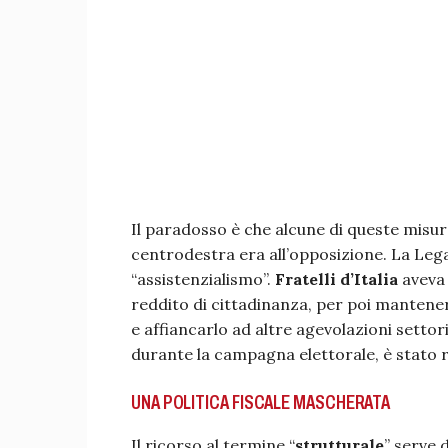
Il paradosso è che alcune di queste misu
centrodestra era all’opposizione. La Lega 
“assistenzialismo”.
Fratelli
d’Italia
aveva 
reddito di cittadinanza, per poi mantener
e affiancarlo ad altre agevolazioni settor
durante la campagna elettorale, è stato r
UNA POLITICA FISCALE MASCHERATA
Il ricorso al termine “
strutturale
” serve 