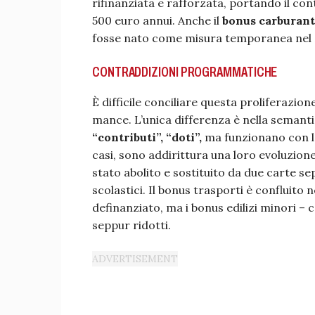
rifinanziata e rafforzata, portando il con
500 euro annui. Anche il
bonus
carburan
fosse nato come misura temporanea nel 
CONTRADDIZIONI PROGRAMMATICHE
È difficile conciliare questa proliferazion
mance. L’unica differenza è nella semant
“contributi”, “doti”,
ma funzionano con le 
casi, sono addirittura una loro evoluzione
stato abolito e sostituito da due carte sep
scolastici. Il bonus trasporti è confluito 
definanziato, ma i bonus edilizi minori – 
seppur ridotti.