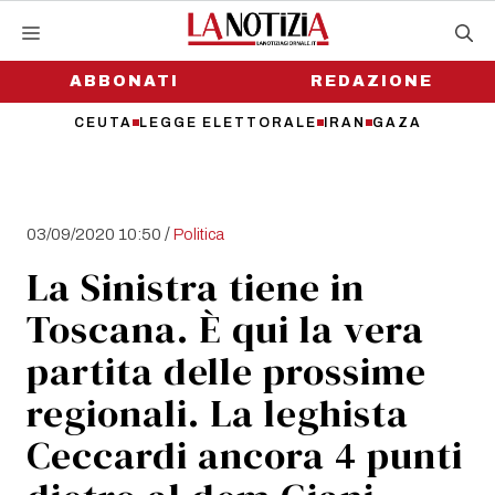
Vai
al
contenuto
ABBONATI
REDAZIONE
CEUTA
LEGGE ELETTORALE
IRAN
GAZA
/
03/09/2020 10:50
Politica
La Sinistra tiene in
Toscana. È qui la vera
partita delle prossime
regionali. La leghista
Ceccardi ancora 4 punti