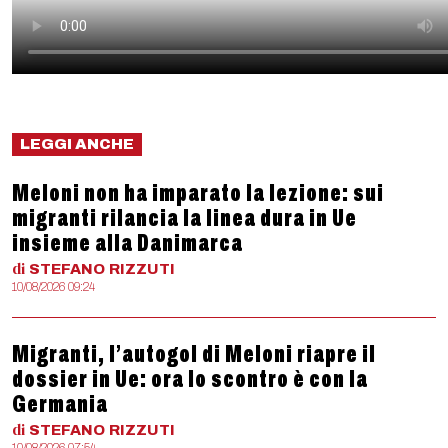
LEGGI ANCHE
Meloni non ha imparato la lezione: sui
migranti rilancia la linea dura in Ue
insieme alla Danimarca
di
STEFANO
RIZZUTI
10/08/2026 09:24
Migranti, l’autogol di Meloni riapre il
dossier in Ue: ora lo scontro è con la
Germania
di
STEFANO
RIZZUTI