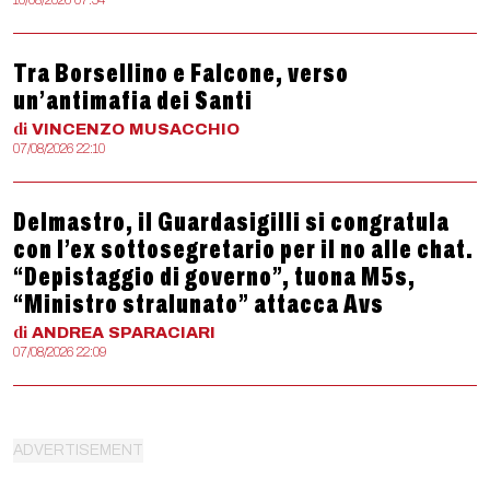
10/08/2026 07:54
Tra Borsellino e Falcone, verso
un’antimafia dei Santi
di
VINCENZO
MUSACCHIO
07/08/2026 22:10
Delmastro, il Guardasigilli si congratula
con l’ex sottosegretario per il no alle chat.
“Depistaggio di governo”, tuona M5s,
“Ministro stralunato” attacca Avs
di
ANDREA
SPARACIARI
07/08/2026 22:09