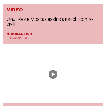
VIDEO
Onu: Kiev e Mosca cessino attacchi contro
civili
di
ASKANEWS
07/08/2026 20:00