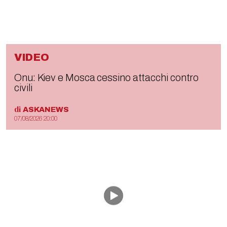
VIDEO
Onu: Kiev e Mosca cessino attacchi contro
civili
di
ASKANEWS
07/08/2026 20:00