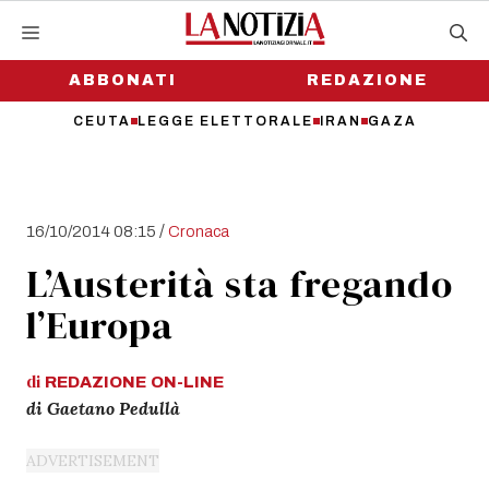
Vai
al
contenuto
ABBONATI
REDAZIONE
CEUTA
LEGGE ELETTORALE
IRAN
GAZA
/
16/10/2014 08:15
Cronaca
L’Austerità sta fregando
l’Europa
di
REDAZIONE
ON-LINE
di Gaetano Pedullà