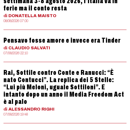
settimana 3-8 agosto 2026, l’Italia va in
ferie ma il conto resta
di
DONATELLA
MAISTO
08/08/2026 07:00
Pensavo fosse amore e invece era Tinder
di
CLAUDIO
SALVATI
07/08/2026 22:10
Rai, Sottile contro Conte e Ranucci: “È
nato Contucci”. La replica dei 5 Stelle:
“Lui più Meloni, uguale Sottiloni”. E
intanto dopo un anno il Media Freedom Act
è al palo
di
ALESSANDRO
RIGHI
07/08/2026 19:48