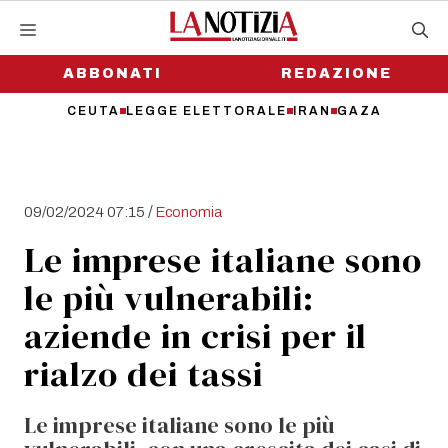
Vai
al
contenuto
ABBONATI
REDAZIONE
CEUTA
LEGGE ELETTORALE
IRAN
GAZA
/
09/02/2024 07:15
Economia
Le imprese italiane sono
le più vulnerabili:
aziende in crisi per il
rialzo dei tassi
Le imprese italiane sono le più