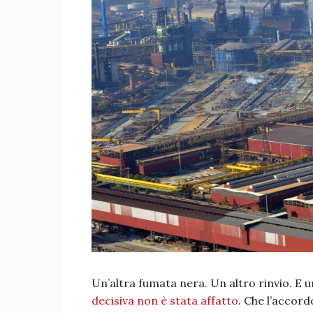
Un’altra fumata nera. Un altro rinvio. E u
decisiva non è stata affatto
. Che l’accordo