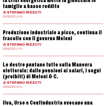
la crisi energetica mette in ginocchio le
famiglie a basso reddito
di
STEFANO
RIZZUTI
06/08/2026 14:45
Produzione industriale a picco, continua il
tracollo con il governo Meloni
di
STEFANO
RIZZUTI
06/08/2026 10:40
Le destre puntano tutto sulla Manovra
elettorale: dalle pensioni ai salari, i sogni
(proibiti) di Meloni & C.
di
STEFANO
RIZZUTI
06/08/2026 09:41
Ilva, Urso e Confindustria evocano una