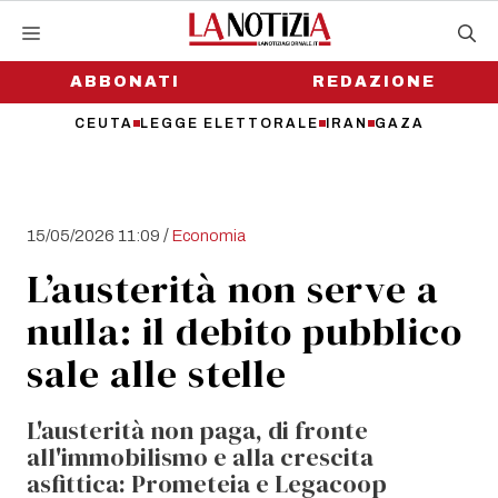
Vai
al
contenuto
ABBONATI
REDAZIONE
CEUTA
LEGGE ELETTORALE
IRAN
GAZA
/
15/05/2026 11:09
Economia
L’austerità non serve a
nulla: il debito pubblico
sale alle stelle
L'austerità non paga, di fronte
all'immobilismo e alla crescita
asfittica: Prometeia e Legacoop