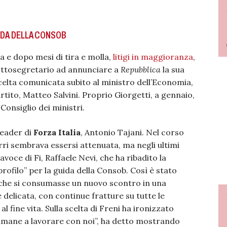
UIDA DELLA CONSOB
a e dopo mesi di tira e molla,
litigi in maggioranza
,
sottosegretario ad annunciare a
Repubblica
la sua
scelta comunicata subito al ministro dell’Economia,
artito, Matteo Salvini. Proprio Giorgetti, a gennaio,
Consiglio dei ministri.
leader di
Forza Italia
, Antonio Tajani. Nel corso
rri sembrava essersi attenuata, ma negli ultimi
avoce di Fi, Raffaele Nevi, che ha ribadito la
profilo” per la guida della Consob. Così è stato
e che si consumasse un nuovo scontro in una
delicata, con continue fratture su tutte le
l fine vita. Sulla scelta di Freni ha ironizzato
imane a lavorare con noi”, ha detto mostrando