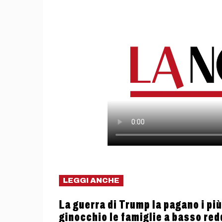
LEGGI ANCHE
La guerra di Trump la pagano i più
ginocchio le famiglie a basso red