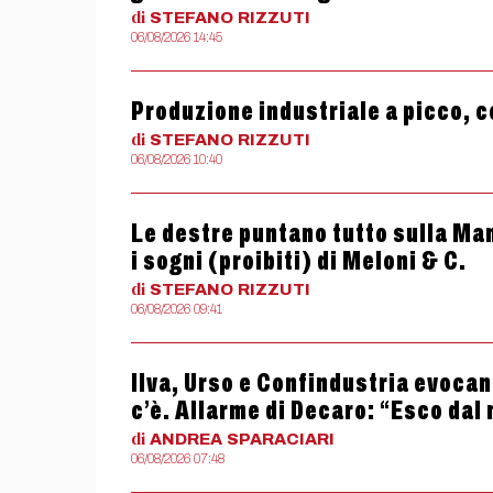
di
STEFANO
RIZZUTI
06/08/2026 14:45
Produzione industriale a picco, c
di
STEFANO
RIZZUTI
06/08/2026 10:40
Le destre puntano tutto sulla Man
i sogni (proibiti) di Meloni & C.
di
STEFANO
RIZZUTI
06/08/2026 09:41
Ilva, Urso e Confindustria evocan
c’è. Allarme di Decaro: “Esco dal
di
ANDREA
SPARACIARI
06/08/2026 07:48