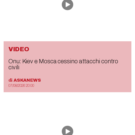
VIDEO
Onu: Kiev e Mosca cessino attacchi contro
civili
di
ASKANEWS
07/08/2026 20:00