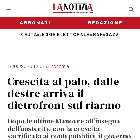
Vai
al
contenuto
ABBONATI
REDAZIONE
CEUTA
LEGGE ELETTORALE
IRAN
GAZA
/
14/05/2026 12:01
Economia
Crescita al palo, dalle
destre arriva il
dietrofront sul riarmo
Dopo le ultime Manovre all’insegna
dell’austerity, con la crescita
sacrificata ai conti pubblici, il governo