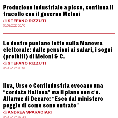
Produzione industriale a picco, continua il
tracollo con il governo Meloni
di
STEFANO
RIZZUTI
06/08/2026 10:40
Le destre puntano tutto sulla Manovra
elettorale: dalle pensioni ai salari, i sogni
(proibiti) di Meloni & C.
di
STEFANO
RIZZUTI
06/08/2026 09:41
Ilva, Urso e Confindustria evocano una
“cordata italiana” ma il piano non c’è.
Allarme di Decaro: “Esco dal ministero
peggio di come sono entrato”
di
ANDREA
SPARACIARI
06/08/2026 07:48