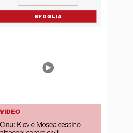
SFOGLIA
VIDEO
Onu: Kiev e Mosca cessino
attacchi contro civili