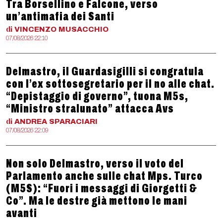
Tra Borsellino e Falcone, verso
un’antimafia dei Santi
di
VINCENZO
MUSACCHIO
07/08/2026 22:10
Delmastro, il Guardasigilli si congratula
con l’ex sottosegretario per il no alle chat.
“Depistaggio di governo”, tuona M5s,
“Ministro stralunato” attacca Avs
di
ANDREA
SPARACIARI
07/08/2026 22:09
Non solo Delmastro, verso il voto del
Parlamento anche sulle chat Mps. Turco
(M5S): “Fuori i messaggi di Giorgetti &
Co”. Ma le destre già mettono le mani
avanti