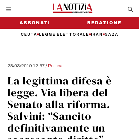
Vai
al
contenuto
ABBONATI
REDAZIONE
CEUTA
LEGGE ELETTORALE
IRAN
GAZA
/
28/03/2019 12:57
Politica
La legittima difesa è
legge. Via libera del
Senato alla riforma.
Salvini: “Sancito
definitivamente un