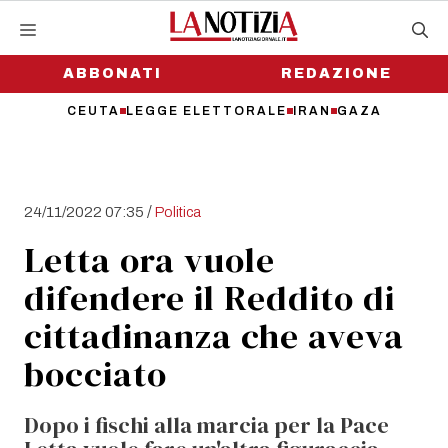
Vai
al
contenuto
ABBONATI
REDAZIONE
CEUTA
LEGGE ELETTORALE
IRAN
GAZA
/
24/11/2022 07:35
Politica
Letta ora vuole
difendere il Reddito di
cittadinanza che aveva
bocciato
Dopo i fischi alla marcia per la Pace