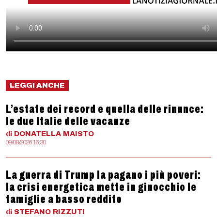
LEGGI ANCHE
L’estate dei record e quella delle rinunce:
le due Italie delle vacanze
di
DONATELLA
MAISTO
09/08/2026 16:30
La guerra di Trump la pagano i più poveri:
la crisi energetica mette in ginocchio le
famiglie a basso reddito
di
STEFANO
RIZZUTI