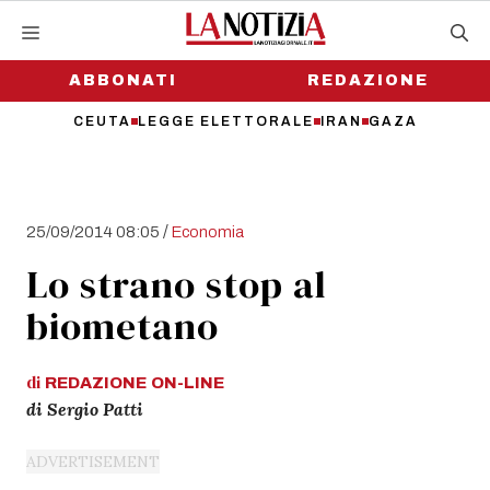
Vai
al
contenuto
ABBONATI
REDAZIONE
CEUTA
LEGGE ELETTORALE
IRAN
GAZA
/
25/09/2014 08:05
Economia
Lo strano stop al
biometano
di
REDAZIONE
ON-LINE
di Sergio Patti