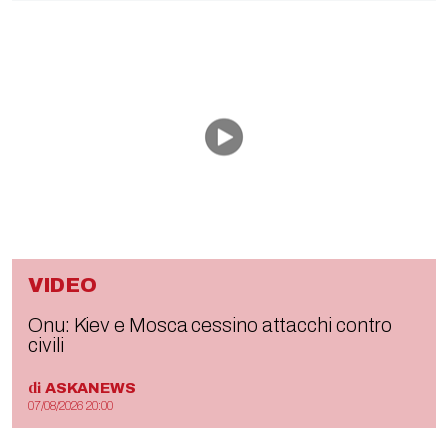
VIDEO
Onu: Kiev e Mosca cessino attacchi contro
civili
di
ASKANEWS
07/08/2026 20:00