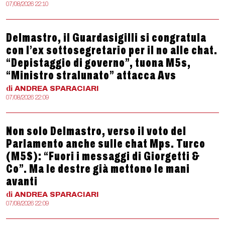
07/08/2026 22:10
Delmastro, il Guardasigilli si congratula
con l’ex sottosegretario per il no alle chat.
“Depistaggio di governo”, tuona M5s,
“Ministro stralunato” attacca Avs
di
ANDREA
SPARACIARI
07/08/2026 22:09
Non solo Delmastro, verso il voto del
Parlamento anche sulle chat Mps. Turco
(M5S): “Fuori i messaggi di Giorgetti &
Co”. Ma le destre già mettono le mani
avanti
di
ANDREA
SPARACIARI
07/08/2026 22:09