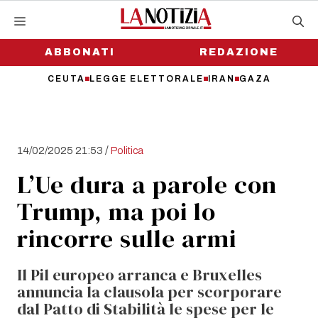
Vai
al
contenuto
ABBONATI
REDAZIONE
CEUTA
LEGGE ELETTORALE
IRAN
GAZA
/
14/02/2025 21:53
Politica
L’Ue dura a parole con
Trump, ma poi lo
rincorre sulle armi
Il Pil europeo arranca e Bruxelles
annuncia la clausola per scorporare
dal Patto di Stabilità le spese per le