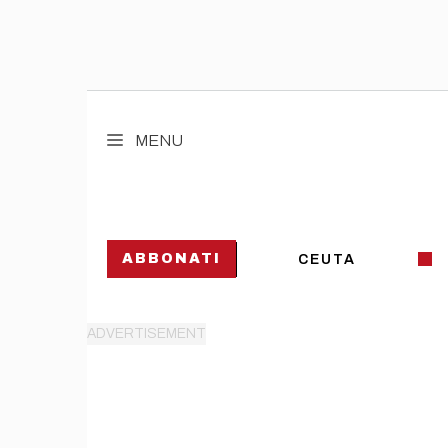
Vai
al
MENU
contenuto
ABBONATI
CEUTA