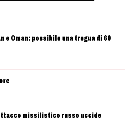
an e Oman: possibile una tregua di 60
 ore
’attacco missilistico russo uccide