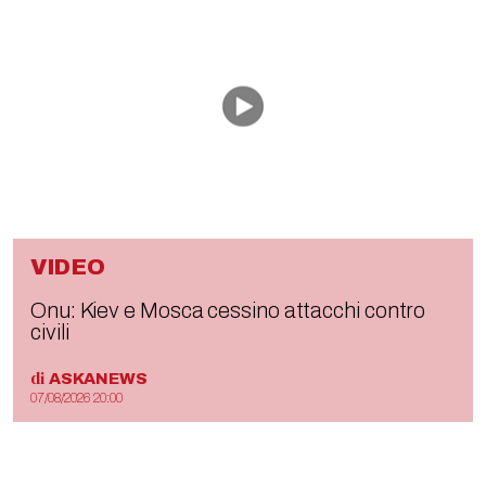
VIDEO
Onu: Kiev e Mosca cessino attacchi contro
civili
di
ASKANEWS
07/08/2026 20:00