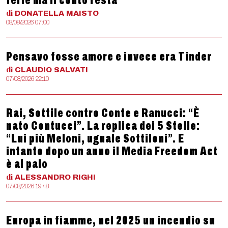
ferie ma il conto resta
di
DONATELLA
MAISTO
08/08/2026 07:00
Pensavo fosse amore e invece era Tinder
di
CLAUDIO
SALVATI
07/08/2026 22:10
Rai, Sottile contro Conte e Ranucci: “È
nato Contucci”. La replica dei 5 Stelle:
“Lui più Meloni, uguale Sottiloni”. E
intanto dopo un anno il Media Freedom Act
è al palo
di
ALESSANDRO
RIGHI
07/08/2026 19:48
Europa in fiamme, nel 2025 un incendio su