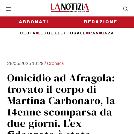
Vai
al
contenuto
ABBONATI
REDAZIONE
CEUTA
LEGGE ELETTORALE
IRAN
GAZA
/
28/05/2025 10:29
Cronaca
Omicidio ad Afragola:
trovato il corpo di
Martina Carbonaro, la
14enne scomparsa da
due giorni. L’ex