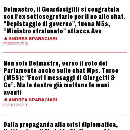
Delmastro, il Guardasigilli si congratula
con l’ex sottosegretario per il no alle chat.
“Depistaggio di governo”, tuona M5s,
“Ministro stralunato” attacca Avs
di
ANDREA
SPARACIARI
07/08/2026 22:09
Non solo Delmastro, verso il voto del
Parlamento anche sulle chat Mps. Turco
(M5S): “Fuori i messaggi di Giorgetti &
Co”. Ma le destre già mettono le mani
avanti
di
ANDREA
SPARACIARI
07/08/2026 22:09
Dalla propaganda alla crisi diplomatica,