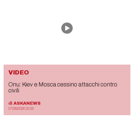
VIDEO
Onu: Kiev e Mosca cessino attacchi contro
civili
di
ASKANEWS
07/08/2026 20:00