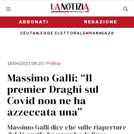
Vai
al
contenuto
ABBONATI
REDAZIONE
CEUTA
LEGGE ELETTORALE
IRAN
GAZA
/
18/04/2021 08:20
Politica
Massimo Galli: “Il
premier Draghi sul
Covid non ne ha
azzeccata una”
Massimo Galli dice che sulle riaperture