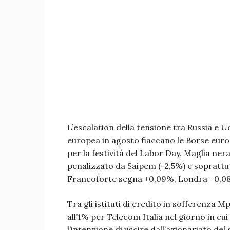
L’escalation della tensione tra Russia e U
europea in agosto fiaccano le Borse europ
per la festività del Labor Day. Maglia nera
penalizzato da Saipem (-2,5%) e soprattutt
Francoforte segna +0,09%, Londra +0,08
Tra gli istituti di credito in sofferenza 
all’1% per Telecom Italia nel giorno in cui 
l’intenzione di uscire dall’azionariato de