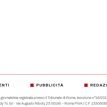
ENTI
PUBBLICITÀ
REDAZ
 giornalistica registrata presso il Tribunale di Roma. Iscrizione n°16/20
y To Srl - Via Augusto Riboty, 23 00195 – Roma P.IVA / C.F. 133060