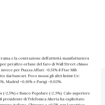
craina e la contrazione dell’attività manifatturiera
ee peraltro orfane del faro di Wall Street chiuso
 invece per Piazza Affari: -0,51% il Ftse Mib
o dai bancari. Poco mossi gli altri listini Ue:
%, Madrid +0,16% e Parigi -0,03%.
Mps (-2,5%) e Banco Popolare (-2,3%). Calo superiore
il presidente di Telefonica Alierta ha esplicitato
l gruppo italiano. Chiusura a +0,5% per Luxottica: