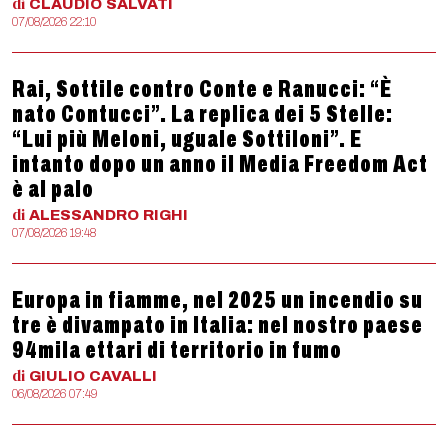
di
CLAUDIO
SALVATI
07/08/2026 22:10
Rai, Sottile contro Conte e Ranucci: “È
nato Contucci”. La replica dei 5 Stelle:
“Lui più Meloni, uguale Sottiloni”. E
intanto dopo un anno il Media Freedom Act
è al palo
di
ALESSANDRO
RIGHI
07/08/2026 19:48
Europa in fiamme, nel 2025 un incendio su
tre è divampato in Italia: nel nostro paese
94mila ettari di territorio in fumo
di
GIULIO
CAVALLI
06/08/2026 07:49