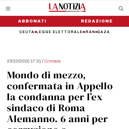
Vai
al
contenuto
ABBONATI
REDAZIONE
CEUTA
LEGGE ELETTORALE
IRAN
GAZA
/
23/10/2020 17:31
Cronaca
Mondo di mezzo,
confermata in Appello
la condanna per l’ex
sindaco di Roma
Alemanno. 6 anni per