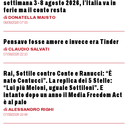
settimana 3-8 agosto 2026, l’Italia va in
ferie ma il conto resta
di
DONATELLA
MAISTO
08/08/2026 07:00
Pensavo fosse amore e invece era Tinder
di
CLAUDIO
SALVATI
07/08/2026 22:10
Rai, Sottile contro Conte e Ranucci: “È
nato Contucci”. La replica dei 5 Stelle:
“Lui più Meloni, uguale Sottiloni”. E
intanto dopo un anno il Media Freedom Act
è al palo
di
ALESSANDRO
RIGHI
07/08/2026 19:48