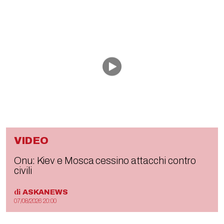
VIDEO
Onu: Kiev e Mosca cessino attacchi contro
civili
di
ASKANEWS
07/08/2026 20:00