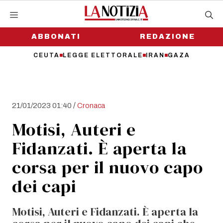
Vai
al
contenuto
ABBONATI
REDAZIONE
CEUTA
LEGGE ELETTORALE
IRAN
GAZA
/
21/01/2023 01:40
Cronaca
Motisi, Auteri e
Fidanzati. È aperta la
corsa per il nuovo capo
dei capi
Motisi, Auteri e Fidanzati. È aperta la