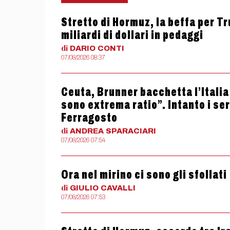
Stretto di Hormuz, la beffa per T
miliardi di dollari in pedaggi
di
DARIO
CONTI
07/08/2026 08:37
Ceuta, Brunner bacchetta l’Itali
sono extrema ratio”. Intanto i se
Ferragosto
di
ANDREA
SPARACIARI
07/08/2026 07:54
Ora nel mirino ci sono gli sfollati
di
GIULIO
CAVALLI
07/08/2026 07:53