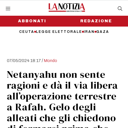
Vai
al
contenuto
ABBONATI
REDAZIONE
CEUTA
LEGGE ELETTORALE
IRAN
GAZA
/
07/05/2024 18:17
Mondo
Netanyahu non sente
ragioni e dà il via libera
all’operazione terrestre
a Rafah. Gelo degli
alleati che gli chiedono