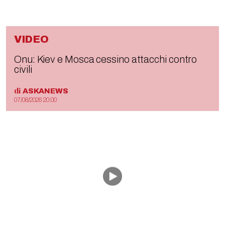
VIDEO
Onu: Kiev e Mosca cessino attacchi contro
civili
di
ASKANEWS
07/08/2026 20:00