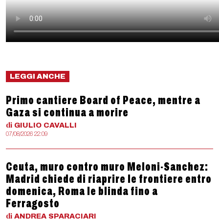
LEGGI ANCHE
Primo cantiere Board of Peace, mentre a
Gaza si continua a morire
di
GIULIO
CAVALLI
07/08/2026 22:09
Ceuta, muro contro muro Meloni-Sanchez:
Madrid chiede di riaprire le frontiere entro
domenica, Roma le blinda fino a
Ferragosto
di
ANDREA
SPARACIARI