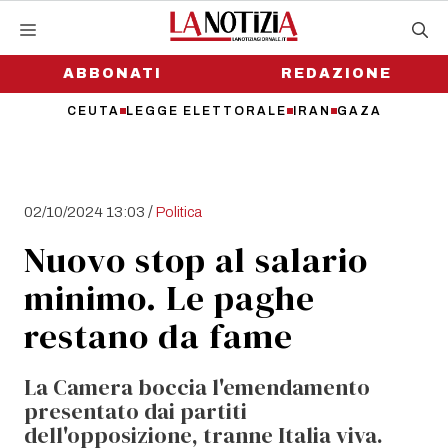
Vai
al
contenuto
ABBONATI
REDAZIONE
CEUTA
LEGGE ELETTORALE
IRAN
GAZA
/
02/10/2024 13:03
Politica
Nuovo stop al salario
minimo. Le paghe
restano da fame
La Camera boccia l'emendamento
presentato dai partiti
dell'opposizione, tranne Italia viva.