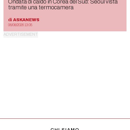
Ondata di caldo in Corea del Sud: Seoul vista
tramite una termocamera
di
ASKANEWS
06/08/2026 13:05
CHI SIAMO