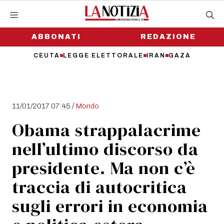
Vai
al
contenuto
ABBONATI
REDAZIONE
CEUTA
LEGGE ELETTORALE
IRAN
GAZA
/
11/01/2017 07:45
Mondo
Obama strappalacrime
nell’ultimo discorso da
presidente. Ma non c’è
traccia di autocritica
sugli errori in economia