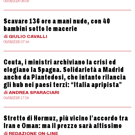
05/08/2026 08:09
Scavare 136 ore a mani nude, con 40
bambini sotto le macerie
di
GIULIO
CAVALLI
05/08/2026 07:44
Ceuta, i ministri archiviano la crisi ed
elogiano la Spagna. Solidarietà a Madrid
anche da Piantedosi, che intanto rilancia
gli hub nei paesi terzi: “Italia apripista”
di
ANDREA
SPARACIARI
04/08/2026 17:04
Stretto di Hormuz, più vicino l’accordo tra
Iran e Oman: ma il prezzo sarà altissimo
di
REDAZIONE
ON-LINE