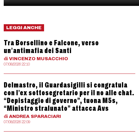
LEGGI ANCHE
Tra Borsellino e Falcone, verso
un’antimafia dei Santi
di
VINCENZO
MUSACCHIO
07/08/2026 22:10
Delmastro, il Guardasigilli si congratula
con l’ex sottosegretario per il no alle chat.
“Depistaggio di governo”, tuona M5s,
“Ministro stralunato” attacca Avs
di
ANDREA
SPARACIARI
07/08/2026 22:09