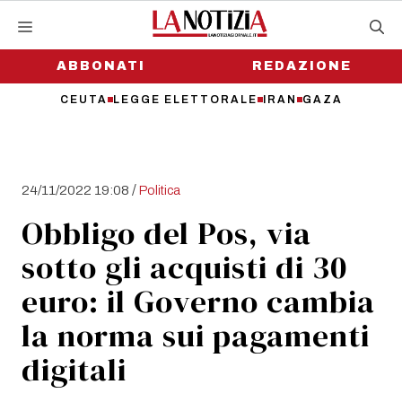
Vai
al
contenuto
ABBONATI
REDAZIONE
CEUTA
LEGGE ELETTORALE
IRAN
GAZA
/
24/11/2022 19:08
Politica
Obbligo del Pos, via
sotto gli acquisti di 30
euro: il Governo cambia
la norma sui pagamenti
digitali