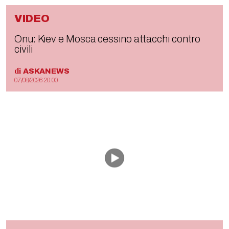
VIDEO
Onu: Kiev e Mosca cessino attacchi contro
civili
di
ASKANEWS
07/08/2026 20:00