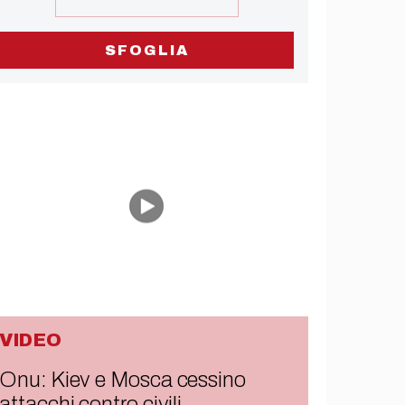
SFOGLIA
VIDEO
Onu: Kiev e Mosca cessino
attacchi contro civili