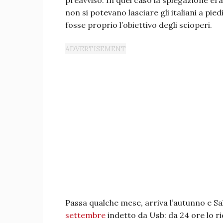
preavviso. In quel caso la spiegazione era
non si potevano lasciare gli italiani a pi
fosse proprio l’obiettivo degli scioperi.
Passa qualche mese, arriva l’autunno e Sa
settembre
indetto da Usb: da 24 ore lo ri