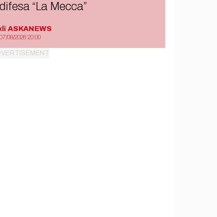
difesa “La Mecca”
di
ASKANEWS
07/08/2026 20:00