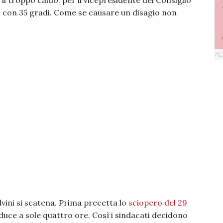
 il troppo caldo: per il vicepresidente del Consiglio
edi con 35 gradi. Come se causare un disagio non
lvini si scatena. Prima precetta lo
sciopero del 29
duce a sole quattro ore. Così i sindacati decidono