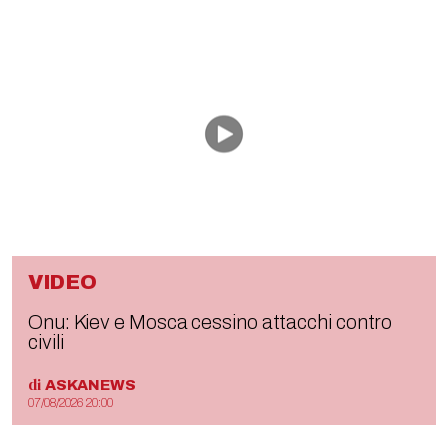
VIDEO
Onu: Kiev e Mosca cessino attacchi contro
civili
di
ASKANEWS
07/08/2026 20:00