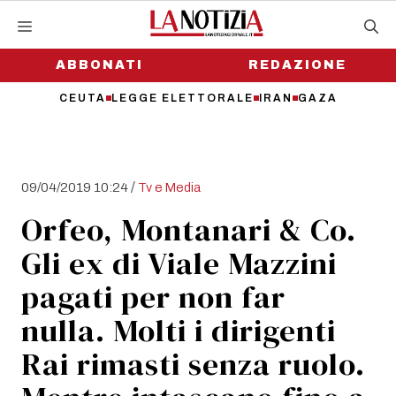
Vai
al
contenuto
ABBONATI
REDAZIONE
CEUTA
LEGGE ELETTORALE
IRAN
GAZA
/
09/04/2019 10:24
Tv e Media
Orfeo, Montanari & Co.
Gli ex di Viale Mazzini
pagati per non far
nulla. Molti i dirigenti
Rai rimasti senza ruolo.