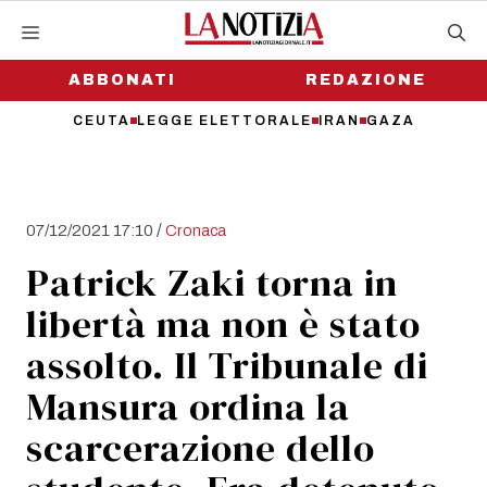
Vai
al
contenuto
ABBONATI
REDAZIONE
CEUTA
LEGGE ELETTORALE
IRAN
GAZA
/
07/12/2021 17:10
Cronaca
Patrick Zaki torna in
libertà ma non è stato
assolto. Il Tribunale di
Mansura ordina la
scarcerazione dello