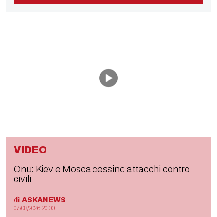
VIDEO
Onu: Kiev e Mosca cessino attacchi contro
civili
di
ASKANEWS
07/08/2026 20:00