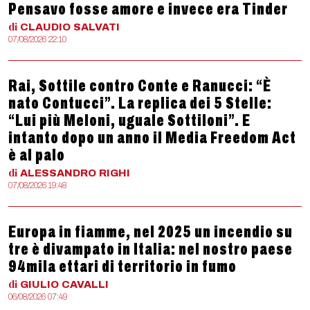
Pensavo fosse amore e invece era Tinder
di
CLAUDIO
SALVATI
07/08/2026 22:10
Rai, Sottile contro Conte e Ranucci: “È
nato Contucci”. La replica dei 5 Stelle:
“Lui più Meloni, uguale Sottiloni”. E
intanto dopo un anno il Media Freedom Act
è al palo
di
ALESSANDRO
RIGHI
07/08/2026 19:48
Europa in fiamme, nel 2025 un incendio su
tre è divampato in Italia: nel nostro paese
94mila ettari di territorio in fumo
di
GIULIO
CAVALLI
06/08/2026 07:49