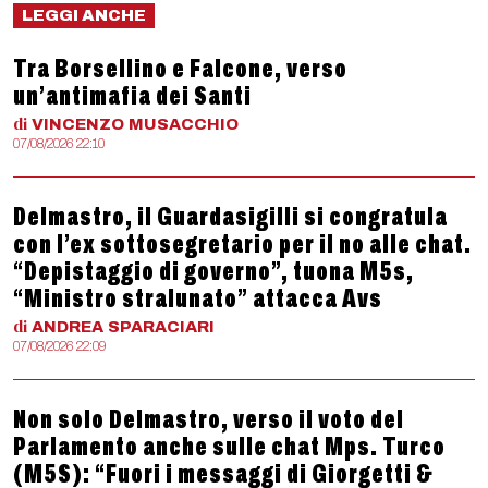
LEGGI ANCHE
Tra Borsellino e Falcone, verso
un’antimafia dei Santi
di
VINCENZO
MUSACCHIO
07/08/2026 22:10
Delmastro, il Guardasigilli si congratula
con l’ex sottosegretario per il no alle chat.
“Depistaggio di governo”, tuona M5s,
“Ministro stralunato” attacca Avs
di
ANDREA
SPARACIARI
07/08/2026 22:09
Non solo Delmastro, verso il voto del
Parlamento anche sulle chat Mps. Turco
(M5S): “Fuori i messaggi di Giorgetti &