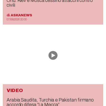
Onu: Kiev e Mosca cessino attacchi contro
civili
di
ASKANEWS
07/08/2026 20:00
VIDEO
Arabia Saudita, Turchia e Pakistan firmano
accordo difesa “La Mecca”