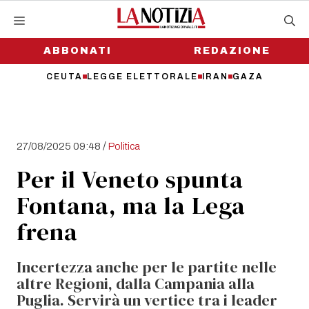
Vai
al
contenuto
ABBONATI
REDAZIONE
CEUTA
LEGGE ELETTORALE
IRAN
GAZA
/
27/08/2025 09:48
Politica
Per il Veneto spunta
Fontana, ma la Lega
frena
Incertezza anche per le partite nelle
altre Regioni, dalla Campania alla
Puglia. Servirà un vertice tra i leader