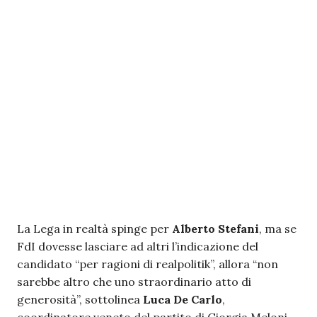
La Lega in realtà spinge per
Alberto Stefani
, ma se
FdI dovesse lasciare ad altri l’indicazione del
candidato “per ragioni di realpolitik”, allora “non
sarebbe altro che uno straordinario atto di
generosità”, sottolinea
Luca De Carlo
,
coordinatore veneto del partito di Giorgia Meloni.