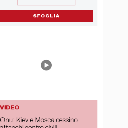
SFOGLIA
VIDEO
Onu: Kiev e Mosca cessino
attacchi contro civili