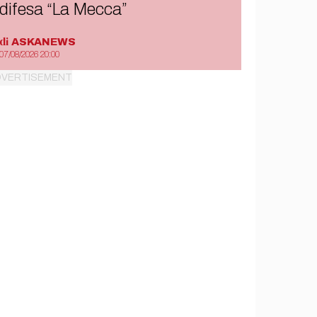
difesa “La Mecca”
di
ASKANEWS
07/08/2026 20:00