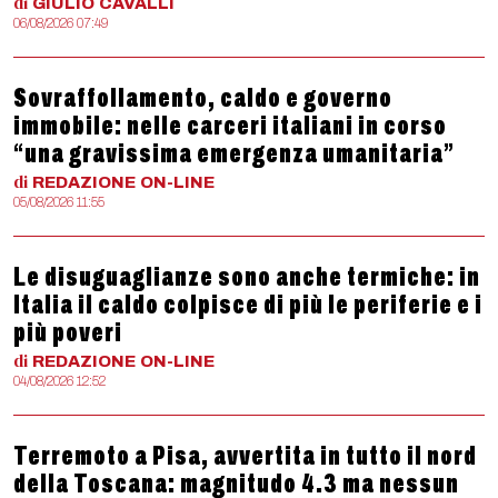
di
GIULIO
CAVALLI
06/08/2026 07:49
Sovraffollamento, caldo e governo
immobile: nelle carceri italiani in corso
“una gravissima emergenza umanitaria”
di
REDAZIONE
ON-LINE
05/08/2026 11:55
Le disuguaglianze sono anche termiche: in
Italia il caldo colpisce di più le periferie e i
più poveri
di
REDAZIONE
ON-LINE
04/08/2026 12:52
Terremoto a Pisa, avvertita in tutto il nord
della Toscana: magnitudo 4.3 ma nessun