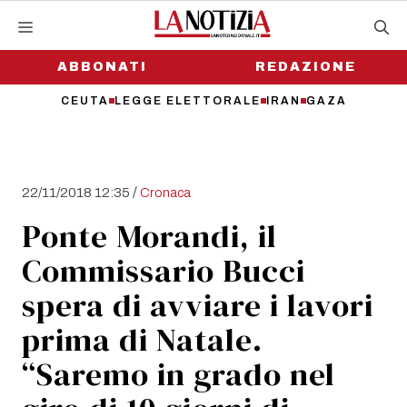
Vai
al
contenuto
ABBONATI
REDAZIONE
CEUTA
LEGGE ELETTORALE
IRAN
GAZA
/
22/11/2018 12:35
Cronaca
Ponte Morandi, il
Commissario Bucci
spera di avviare i lavori
prima di Natale.
“Saremo in grado nel