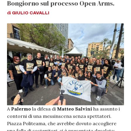
Bongiorno sul processo Open Arms.
di
GIULIO
CAVALLI
A
Palermo
la difesa di
Matteo
Salvini
ha assunto i
contorni di una messinscena senza spettatori.
Piazza Politeama, che avrebbe dovuto accogliere
una folla di sostenitori, si è presentata desolata: