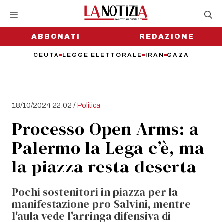
Vai
al
contenuto
ABBONATI
REDAZIONE
CEUTA
LEGGE ELETTORALE
IRAN
GAZA
/
18/10/2024 22:02
Politica
Processo Open Arms: a
Palermo la Lega c’è, ma
la piazza resta deserta
Pochi sostenitori in piazza per la
manifestazione pro-Salvini, mentre
l'aula vede l'arringa difensiva di