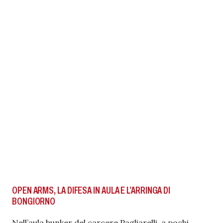
OPEN ARMS, LA DIFESA IN AULA E L’ARRINGA DI
BONGIORNO
Nell’aula bunker del carcere Pagliarelli, a pochi